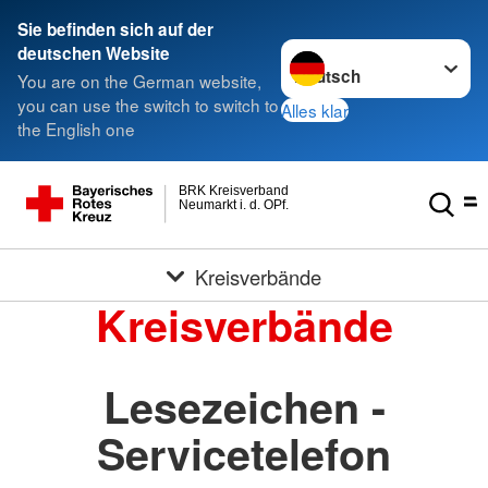
Sie befinden sich auf der
Sprache wechseln zu
deutschen Website
You are on the German website,
you can use the switch to switch to
Alles klar
the English one
BRK Kreisverband
Neumarkt i. d. OPf.
Kreisverbände
Kreisverbände
Lesezeichen -
Servicetelefon