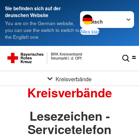
Sie befinden sich auf der
Sprache wechseln zu
deutschen Website
You are on the German website,
you can use the switch to switch to
Alles klar
the English one
BRK Kreisverband
Neumarkt i. d. OPf.
Kreisverbände
Kreisverbände
Lesezeichen -
Servicetelefon