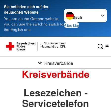
Sie befinden sich auf der
Sprache wechseln zu
deutschen Website
You are on the German website,
you can use the switch to switch to
Alles klar
the English one
BRK Kreisverband
Neumarkt i. d. OPf.
Kreisverbände
Kreisverbände
Lesezeichen -
Servicetelefon