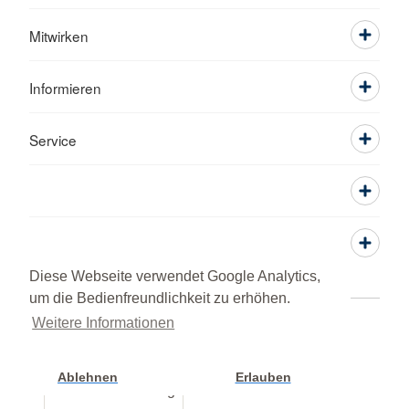
Mitwirken
Informieren
Service
Diese Webseite verwendet Google Analytics,
um die Bedienfreundlichkeit zu erhöhen.
Weitere Informationen
Adressen
Kontakt
Sitemap
Datenschutz
Impressum
Lob und Beschwerde
© 2026 BRK Kreisverband Neumarkt i. d. OPf.
Ablehnen
Erlauben
Cookie Einstellung