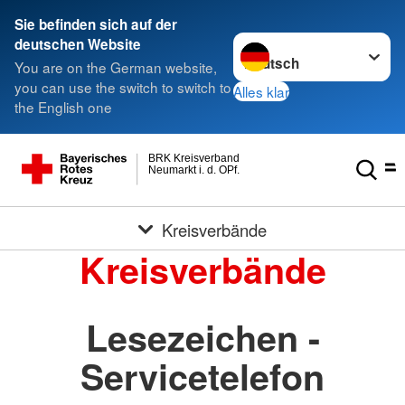
Sie befinden sich auf der
Sprache wechseln zu
deutschen Website
You are on the German website,
you can use the switch to switch to
Alles klar
the English one
BRK Kreisverband
Neumarkt i. d. OPf.
Kreisverbände
Kreisverbände
Lesezeichen -
Servicetelefon