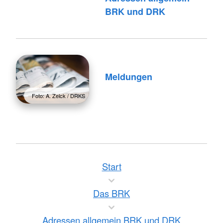
BRK und DRK
Meldungen
Foto: A. Zelck / DRKS
Start
Das BRK
Adressen allgemein BRK und DRK