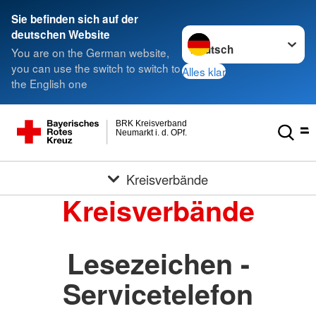
Sie befinden sich auf der
Sprache wechseln zu
deutschen Website
You are on the German website,
you can use the switch to switch to
Alles klar
the English one
BRK Kreisverband
Neumarkt i. d. OPf.
Kreisverbände
Kreisverbände
Lesezeichen -
Servicetelefon