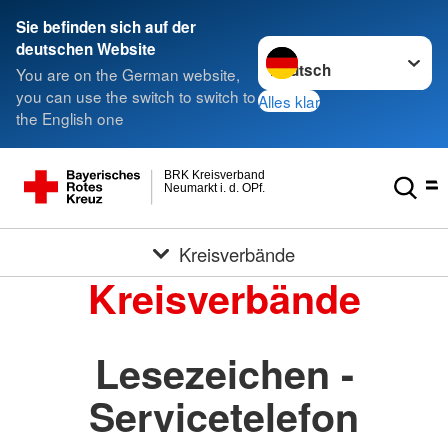
Sie befinden sich auf der
Sprache wechseln zu
deutschen Website
You are on the German website,
you can use the switch to switch to
Alles klar
the English one
BRK Kreisverband
Neumarkt i. d. OPf.
Kreisverbände
Kreisverbände
Lesezeichen -
Servicetelefon