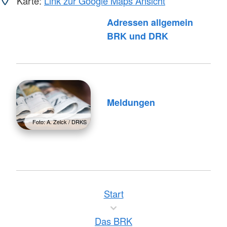
Karte:
Link zur Google Maps Ansicht
Adressen allgemein
Foto: A. Zelck / DRKS
BRK und DRK
Meldungen
Foto: A. Zelck / DRKS
Start
Das BRK