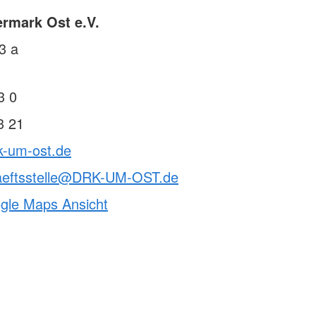
rmark Ost e.V.
3 a
3 0
3 21
k-um-ost.de
aeftsstelle@DRK-UM-OST.de
ogle Maps Ansicht