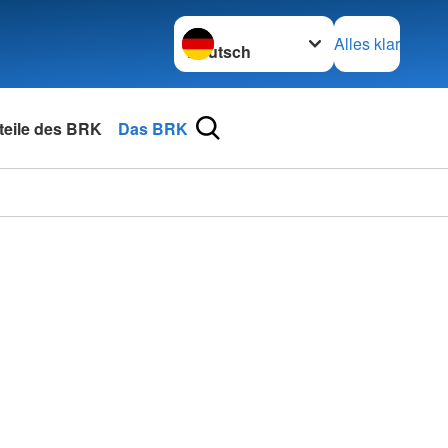
Sprache wechseln zu
Alles klar
rteile des BRK
Das BRK