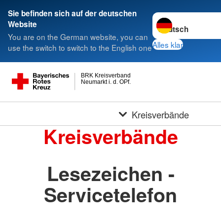
Sie befinden sich auf der deutschen
Sprache wechseln 
Website
You are on the German website, you can
Alles klar
use the switch to switch to the English one
BRK Kreisverband
Neumarkt i. d. OPf.
Kreisverbände
Kreisverbände
Lesezeichen -
Servicetelefon