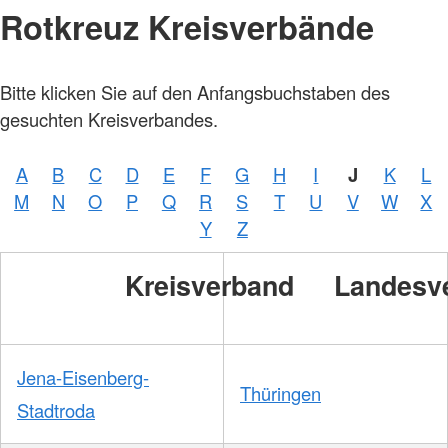
Rotkreuz Kreisverbände
Bitte klicken Sie auf den Anfangsbuchstaben des
gesuchten Kreisverbandes.
Foto:
A.
A
B
C
D
E
F
G
H
I
J
K
L
Zelck
/
M
N
O
P
Q
R
S
T
U
V
W
X
DRKS
Y
Z
Kreisverband
Landesv
Foto:
A.
Zelck
/
DRKS
Jena-Eisenberg-
Thüringen
Stadtroda