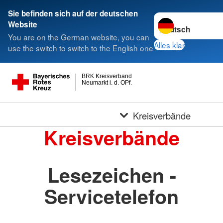
Sie befinden sich auf der deutschen
Sprache wechseln 
Website
You are on the German website, you can
Alles klar
use the switch to switch to the English one
BRK Kreisverband
Neumarkt i. d. OPf.
Kreisverbände
Kreisverbände
Lesezeichen -
Servicetelefon