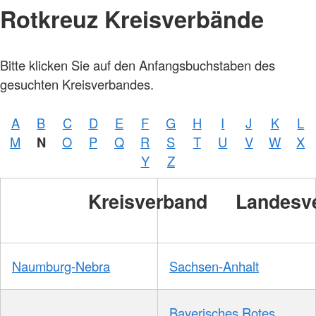
Rotkreuz Kreisverbände
Bitte klicken Sie auf den Anfangsbuchstaben des
gesuchten Kreisverbandes.
Foto:
A.
A
B
C
D
E
F
G
H
I
J
K
L
Zelck
/
M
N
O
P
Q
R
S
T
U
V
W
X
DRKS
Y
Z
Kreisverband
Landesv
Foto:
A.
Zelck
/
DRKS
Naumburg-Nebra
Sachsen-Anhalt
Bayerisches Rotes