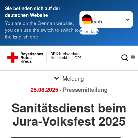
Sie befinden sich auf der
Sprache wechseln zu
deutschen Website
You are on the German website,
you can use the switch to switch to
Alles klar
the English one
BRK Kreisverband
Neumarkt i. d. OPf.
Meldung
25.08.2025
· Pressemitteilung
Sanitätsdienst beim
Jura-Volksfest 2025