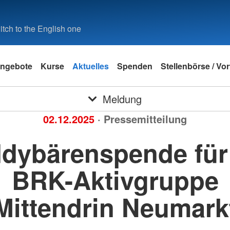
tch to the English one
ngebote
Kurse
Aktuelles
Spenden
Stellenbörse / Vo
Meldung
02.12.2025
· Pressemitteilung
dybärenspende für
BRK-Aktivgruppe
Mittendrin Neumark