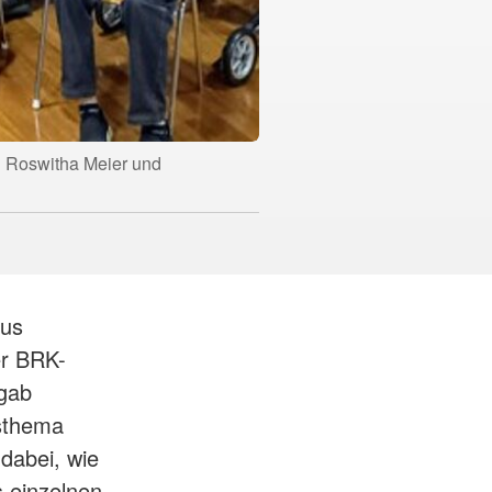
ng Roswitha Meier und
aus
er BRK-
rgab
esthema
 dabei, wie
s einzelnen