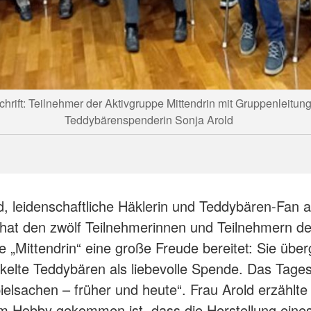
schrift: Teilnehmer der Aktivgruppe Mittendrin mit Gruppenleitu
Teddybärenspenderin Sonja Arold
d, leidenschaftliche Häklerin und Teddybären-Fan 
hat den zwölf Teilnehmerinnen und Teilnehmern d
e „Mittendrin“ eine große Freude bereitet: Sie übe
kelte Teddybären als liebevolle Spende. Das Tag
pielsachen – früher und heute“. Frau Arold erzählte
em Hobby gekommen ist, dass die Herstellung eine