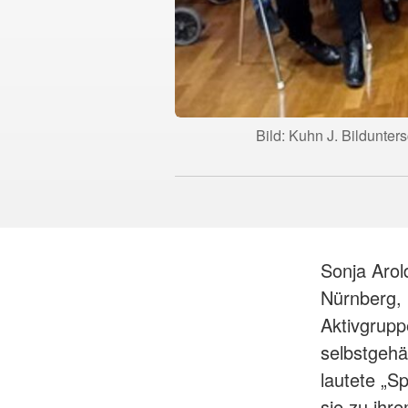
Bild: Kuhn J. Bildunter
Sonja Arol
Nürnberg, 
Aktivgrupp
selbstgehä
lautete „S
sie zu ihr