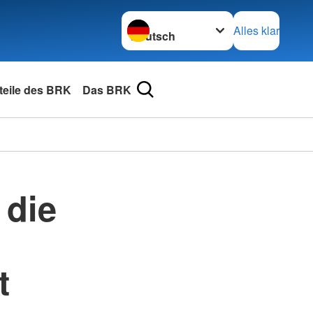
Sprache wechseln zu
Alles klar
rteile des BRK
Das BRK
 die
t