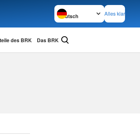
Sprache wechseln zu
Alles klar
rteile des BRK
Das BRK