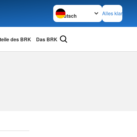
Sprache wechseln zu
Alles klar
rteile des BRK
Das BRK