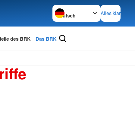
Sprache wechseln zu
Alles klar
rteile des BRK
Das BRK
iffe