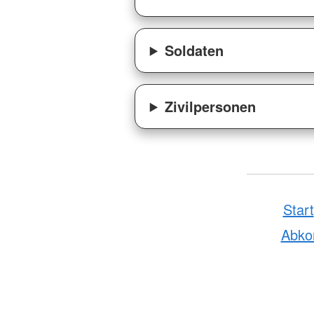
Soldaten
Zivilpersonen
Start
Abk