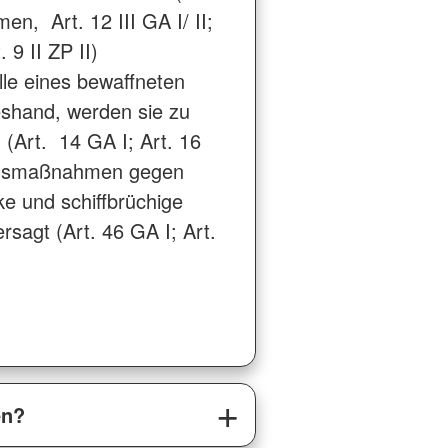
n, Art. 12 III GA I/ II;
. 9 II ZP II)
lle eines bewaffneten
deshand, werden sie zu
(Art. 14 GA I; Art. 16
ungsmaßnahmen gegen
e und schiffbrüchige
rsagt (Art. 46 GA I; Art.
en?