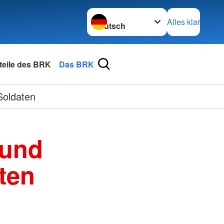
Sprache wechseln zu
Alles klar
rteile des BRK
Das BRK
Soldaten
 und
ten