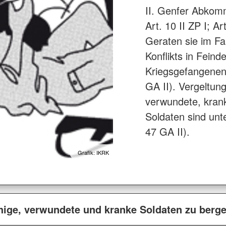
II. Genfer Abkomme
Art. 10 II ZP I; Art
Geraten sie im Fa
Konflikts in Fein
Kriegsgefangenen 
GA II). Vergelt
verwundete, krank
Soldaten sind unte
47 GA II).
Grafik: IKRK
chige, verwundete und kranke Soldaten zu berg