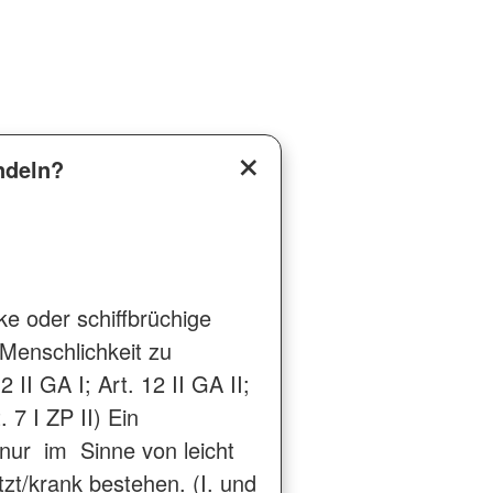
ndeln?
e oder schiffbrüchige
 Menschlichkeit zu
 II GA I; Art. 12 II GA II;
. 7 I ZP II) Ein
nur im Sinne von leicht
tzt/krank bestehen. (I. und