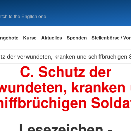
tch to the English one
ngebote
Kurse
Aktuelles
Spenden
Stellenbörse / Vo
tz der verwundeten, kranken und schiffbrüchigen 
C. Schutz der
wundeten, kranken
hiffbrüchigen Solda
Lesezeichen -