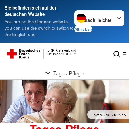
Sie befinden sich auf der
Sprache wechseln zu
deutschen Website
You are on the German website,
you can use the switch to switch to
Alles klar
the English one
BRK Kreisverband
Neumarkt i. d. OPf.
Tages-Pflege
Foto: A. Zelck / DRK e.V.
Tages-Pflege