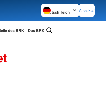
Sprache wechseln zu
Alles klar
rteile des BRK
Das BRK
et