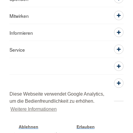
Mitwirken
Informieren
Service
Diese Webseite verwendet Google Analytics,
um die Bedienfreundlichkeit zu erhöhen.
Weitere Informationen
Adressen
Kontakt
Sitemap
Datenschutz
Impressum
Lob und Beschwerde
© 2026 BRK Kreisverband Neumarkt i. d. OPf.
Ablehnen
Erlauben
Cookie Einstellung