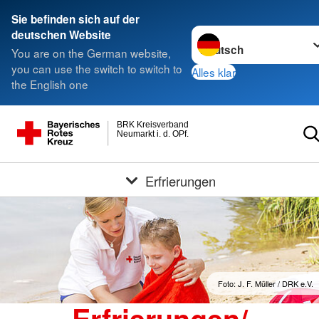
Sie befinden sich auf der
Sprache wechseln zu
deutschen Website
You are on the German website,
you can use the switch to switch to
Alles klar
the English one
BRK Kreisverband
Neumarkt i. d. OPf.
Erfrierungen
Foto: J. F. Müller / DRK e.V.
Erfrierungen/