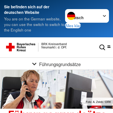
Sie befinden sich auf der
Sprache wechseln zu
deutschen Website
You are on the German website,
you can use the switch to switch to
Alles klar
the English one
BRK Kreisverband
Neumarkt i. d. OPf.
Führungsgrundsätze
Foto: A. Zelck / DRK