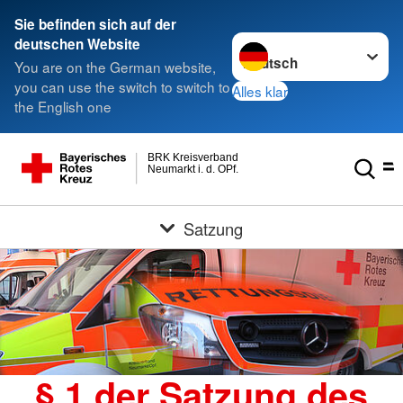
Sie befinden sich auf der
Sprache wechseln zu
deutschen Website
You are on the German website,
you can use the switch to switch to
Alles klar
the English one
BRK Kreisverband
Neumarkt i. d. OPf.
Satzung
§ 1 der Satzung des