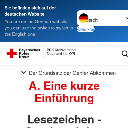
Sie befinden sich auf der
Sprache wechseln zu
deutschen Website
You are on the German website,
you can use the switch to switch to
Alles klar
the English one
BRK Kreisverband
Neumarkt i. d. OPf.
Der Grundsatz der Genfer Abkommen
A. Eine kurze
Einführung
Lesezeichen -