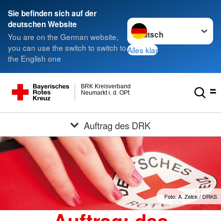
Sie befinden sich auf der
Sprache wechseln zu
deutschen Website
You are on the German website,
you can use the switch to switch to
Alles klar
the English one
BRK Kreisverband
Neumarkt i. d. OPf.
Auftrag des DRK
Foto: A. Zelck / DRKS
Auftrag: das