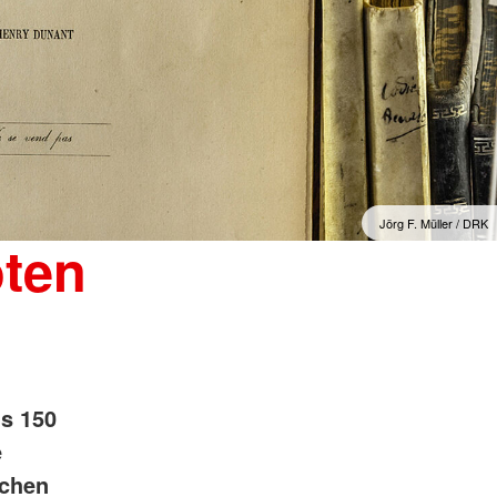
Jörg F. Müller / DRK
oten
ls 150
e
schen