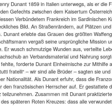
ry Dunant 1859 in Italien unterwegs, als er die F
enden Gefechts zwischen dem Kaisertum Österreic
dessen Verbündetem Frankreich im Sardinischen Kr
eckliches Bild. An Straßenrändern, auf Plätzen und 
. Dunant erlebte das Grauen des größten Waffenga
eschäftsmann vergaß seine ursprüngliche Mission 
. Er wusch schmutzige Wunden aus, verteilte Leb
Nachschub an Verbandsmaterial und Nahrung sorgt
l fehlte, forderte Dunant Einheimische zur Mithilfe
tti fratelli“ – wir sind alle Brüder – sagten sie un
er Nationalität. Als Dunant erfuhr, dass die Franz
r den französischen Herrscher auf. Er gestattete 
z teilzunehmen. Zusammen mit Dunant praktizierten
 des späteren Roten Kreuzes: dass alle verwundet