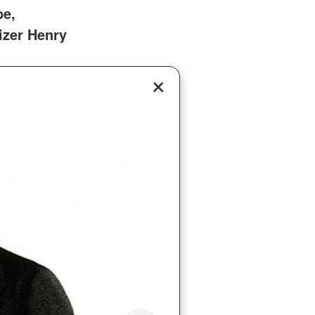
be,
izer Henry