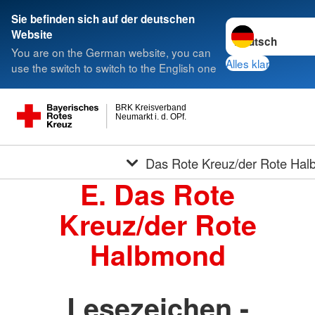
Sie befinden sich auf der deutschen
Sprache wechseln
Website
You are on the German website, you can
Alles klar
use the switch to switch to the English one
BRK Kreisverband
Neumarkt i. d. OPf.
Das Rote Kreuz/der Rote Ha
E. Das Rote
Kreuz/der Rote
Halbmond
Lesezeichen -