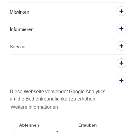
Mitwirken
Informieren
Service
Diese Webseite verwendet Google Analytics,
um die Bedienfreundlichkeit zu erhöhen.
Weitere Informationen
Adressen
Kontakt
Sitemap
Datenschutz
Impressum
Lob und Beschwerde
© 2026 BRK Kreisverband Neumarkt i. d. OPf.
Ablehnen
Erlauben
Cookie Einstellung