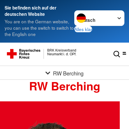
Sie befinden sich auf der
Sprache wechseln zu
deutschen Website
You are on the German website,
you can use the switch to switch to
Alles klar
the English one
BRK Kreisverband
Neumarkt i. d. OPf.
RW Berching
RW Berching