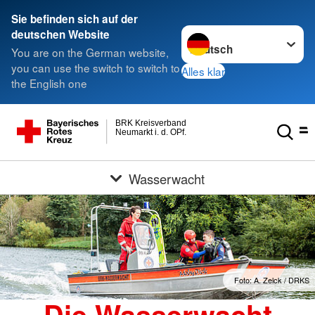
Sie befinden sich auf der
Sprache wechseln zu
deutschen Website
You are on the German website,
you can use the switch to switch to
Alles klar
the English one
BRK Kreisverband
Neumarkt i. d. OPf.
Wasserwacht
Foto: A. Zelck / DRKS
Die Wasserwacht