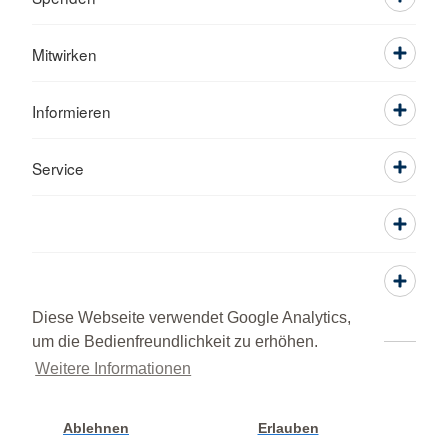
Mitwirken
Informieren
Service
Diese Webseite verwendet Google Analytics,
um die Bedienfreundlichkeit zu erhöhen.
Weitere Informationen
Adressen
Kontakt
Sitemap
Datenschutz
Impressum
Lob und Beschwerde
© 2026 BRK Kreisverband Neumarkt i. d. OPf.
Ablehnen
Erlauben
Cookie Einstellung